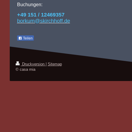
Buchungen:
+49 151 / 12469357
borkum@skirchhoff.de
Teilen
Druckversion
|
Sitemap
© casa mia